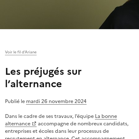
Voir le fil d’Ariane
Les préjugés sur
l’alternance
Publié le
mardi 26 novembre 2024
Dans le cadre de ses travaux, l’équipe
La bonne
(Ouvre une nouvelle fenêtre)
alternance
accompagne de nombreux candidats,
entreprises et écoles dans leur processus de
recrutement en alternance. Cet accompagnement